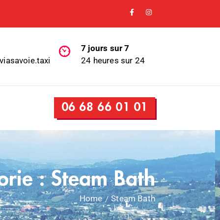
7 jours sur 7
viasavoie.taxi
24 heures sur 24
06 68 66 01 01
orie :
Steam Bath
Home
Steam Bath