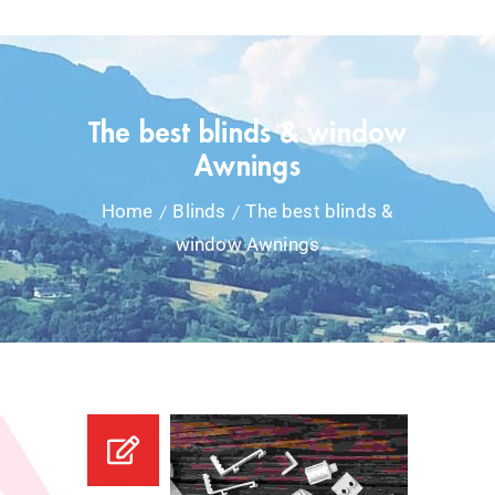
The best blinds & window
Awnings
Home
Blinds
The best blinds &
window Awnings