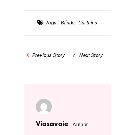
Tags :
Blinds
Curtains
Previous Story
Next Story
Viasavoie
Author